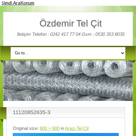
Şimdi Ara
Konum
Özdemir Tel Çit
İletişim Telefon : 0242 417 77 04 Gsm : 0530 353 8035
11120852635-3
Original size:
800 × 600
in
Arazi Tel Çit