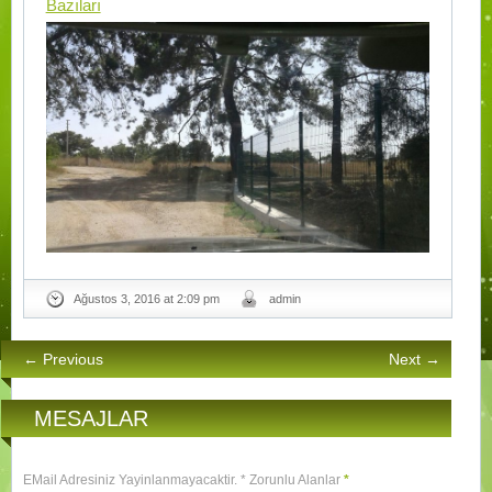
Bazıları
Ağustos 3, 2016 at 2:09 pm
admin
← Previous
Next →
MESAJLAR
EMail Adresiniz Yayinlanmayacaktir. * Zorunlu Alanlar
*